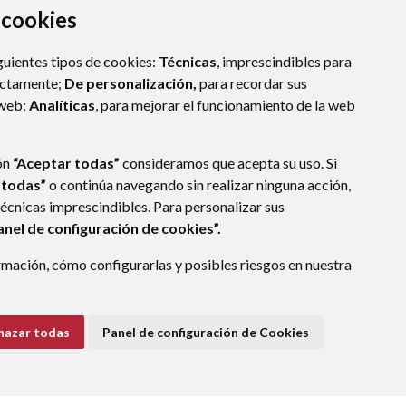
a cookies
guientes tipos de cookies:
Técnicas
, imprescindibles para
ectamente;
De personalización,
para recordar sus
 web;
Analíticas
, para mejorar el funcionamiento de la web
ón
“Aceptar todas”
consideramos que acepta su uso. Si
 todas”
o continúa navegando sin realizar ninguna acción,
técnicas imprescindibles. Para personalizar sus
anel de configuración de cookies”.
mación, cómo configurarlas y posibles riesgos en nuestra
hazar todas
Panel de configuración de Cookies
E DATOS
ACCESIBILIDAD
POLÍTICA DE COOKIES