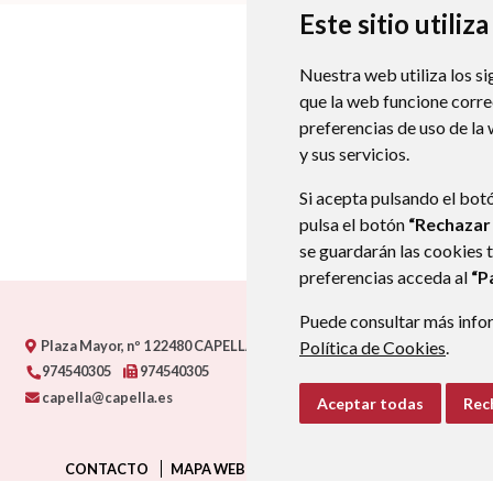
Este sitio utiliz
Nuestra web utiliza los si
que la web funcione corr
preferencias de uso de la
y sus servicios.
Si acepta pulsando el bot
pulsa el botón
“Rechazar
se guardarán las cookies 
preferencias acceda al
“P
Puede consultar más infor
Plaza Mayor, nº 1
22480
CAPELLA (HUESCA)
- ARAGÓN
(ESPAÑA)
Política de Cookies
.
974540305
974540305
capella@capella.es
Aceptar todas
Rec
CONTACTO
MAPA WEB
AVISO LEGAL
PROTECCIÓN D