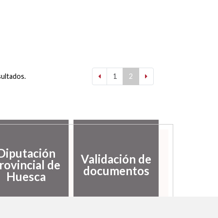
sultados.
1
2
Diputación
Validación de
rovincial de
documentos
Huesca