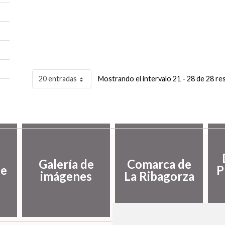
20 entradas
Mostrando el intervalo 21 - 28 de 28 re
Galería de
Comarca de
de
P
imágenes
La Ribagorza