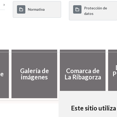
Protección de
Normativa
datos
Galería de
Comarca de
de
P
imágenes
La Ribagorza
Este sitio utiliz