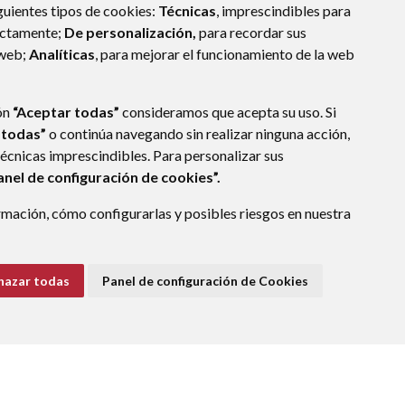
guientes tipos de cookies:
Técnicas
, imprescindibles para
ectamente;
De personalización,
para recordar sus
 web;
Analíticas
, para mejorar el funcionamiento de la web
ón
“Aceptar todas”
consideramos que acepta su uso. Si
 todas”
o continúa navegando sin realizar ninguna acción,
técnicas imprescindibles. Para personalizar sus
anel de configuración de cookies”.
mación, cómo configurarlas y posibles riesgos en nuestra
hazar todas
Panel de configuración de Cookies
E DATOS
ACCESIBILIDAD
POLÍTICA DE COOKIES
ENLACE EXTERNO A