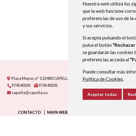
Nuestra web utiliza los si
que la web funcione corr
preferencias de uso de la
y sus servicios.
Si acepta pulsando el bot
pulsa el botón
“Rechazar
se guardarán las cookies 
preferencias acceda al
“P
Puede consultar más infor
Plaza Mayor, nº 1
22480
CAPELLA (HUESCA)
Política de Cookies
- ARAGÓN
(ESPAÑA)
.
974540305
974540305
capella@capella.es
Aceptar todas
Rec
CONTACTO
MAPA WEB
AVISO LEGAL
PROTECCIÓN D