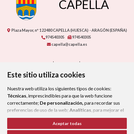
CAPELLA
Plaza Mayor, nº 1
22480
CAPELLA (HUESCA)
- ARAGÓN
(ESPAÑA)
974540305
974540305
capella@capella.es
CONTACTO
MAPA WEB
AVISO LEGAL
PROTECCIÓN DE DATOS
ACCESIBILIDAD
Este sitio utiliza cookies
POLÍTICA DE COOKIES
Nuestra web utiliza los siguientes tipos de cookies:
ENLAC
Técnicas
, imprescindibles para que la web funcione
correctamente;
De personalización,
para recordar sus
preferencias de uso de la web;
Analíticas
, para mejorar el
funcionamiento de la web y sus servicios.
Aceptar todas
Si acepta pulsando el botón
“Aceptar todas”