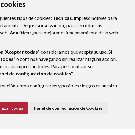
a cookies
guientes tipos de cookies:
Técnicas
, imprescindibles para
ectamente;
De personalización,
para recordar sus
 web;
Analíticas
, para mejorar el funcionamiento de la web
ón
“Aceptar todas”
consideramos que acepta su uso. Si
 todas”
o continúa navegando sin realizar ninguna acción,
técnicas imprescindibles. Para personalizar sus
anel de configuración de cookies”.
mación, cómo configurarlas y posibles riesgos en nuestra
hazar todas
Panel de configuración de Cookies
E DATOS
ACCESIBILIDAD
POLÍTICA DE COOKIES