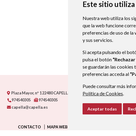
Este sitio utiliz
Nuestra web utiliza los si
que la web funcione corr
preferencias de uso de la
y sus servicios.
Si acepta pulsando el bot
pulsa el botón
“Rechazar
se guardarán las cookies 
preferencias acceda al
“P
Puede consultar más infor
Plaza Mayor, nº 1
22480
CAPELLA (HUESCA)
Política de Cookies
- ARAGÓN
(ESPAÑA)
.
974540305
974540305
capella@capella.es
Aceptar todas
Rec
CONTACTO
MAPA WEB
AVISO LEGAL
PROTECCIÓN D