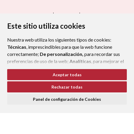
CONTACTO
MAPA WEB
AVISO LEGAL
PROTECCIÓN DE DATOS
ACCESIBILIDAD
Este sitio utiliza cookies
POLÍTICA DE COOKIES
Nuestra web utiliza los siguientes tipos de cookies:
ENLAC
Técnicas
, imprescindibles para que la web funcione
correctamente;
De personalización,
para recordar sus
preferencias de uso de la web;
Analíticas
, para mejorar el
funcionamiento de la web y sus servicios.
Aceptar todas
Si acepta pulsando el botón
“Aceptar todas”
Rechazar todas
consideramos que acepta su uso. Si pulsa el botón
“Rechazar todas”
o continúa navegando sin realizar
Panel de configuración de Cookies
ninguna acción, se guardarán las cookies técnicas
imprescindibles. Para personalizar sus preferencias
acceda al
“Panel de configuración de cookies”.
Puede consultar más información, cómo configurarlas y