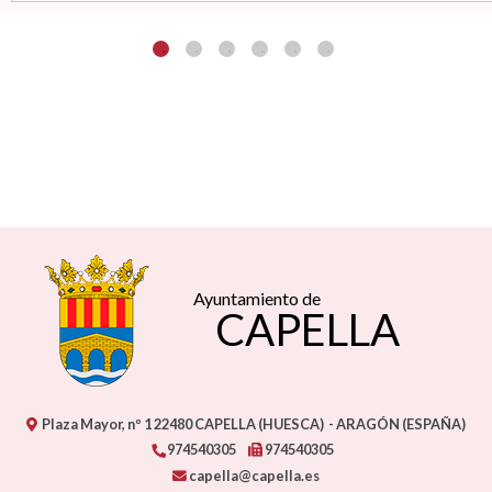
Ayuntamiento de
CAPELLA
Plaza Mayor, nº 1
22480
CAPELLA (HUESCA)
- ARAGÓN
(ESPAÑA)
974540305
974540305
capella@capella.es