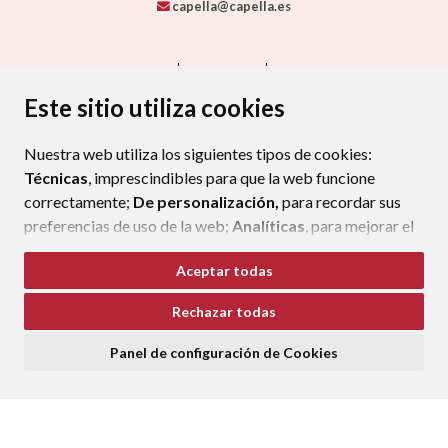
capella@capella.es
CONTACTO
MAPA WEB
AVISO LEGAL
PROTECCIÓN DE DATOS
ACCESIBILIDAD
Este sitio utiliza cookies
POLÍTICA DE COOKIES
Nuestra web utiliza los siguientes tipos de cookies:
ENLAC
Técnicas
, imprescindibles para que la web funcione
correctamente;
De personalización,
para recordar sus
preferencias de uso de la web;
Analíticas
, para mejorar el
funcionamiento de la web y sus servicios.
Aceptar todas
Si acepta pulsando el botón
“Aceptar todas”
Rechazar todas
consideramos que acepta su uso. Si pulsa el botón
“Rechazar todas”
o continúa navegando sin realizar
Panel de configuración de Cookies
ninguna acción, se guardarán las cookies técnicas
imprescindibles. Para personalizar sus preferencias
acceda al
“Panel de configuración de cookies”.