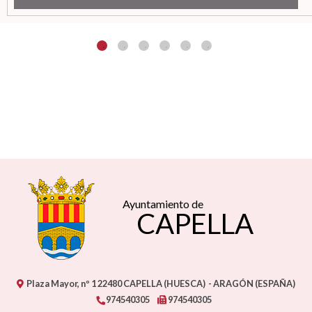
Ayuntamiento de
CAPELLA
Plaza Mayor, nº 1
22480
CAPELLA (HUESCA)
- ARAGÓN
(ESPAÑA)
974540305
974540305