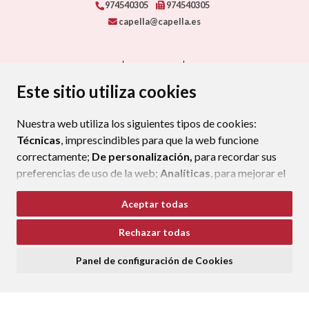
974540305
974540305
capella@capella.es
CONTACTO
MAPA WEB
AVISO LEGAL
PROTECCIÓN DE DATOS
ACCESIBILIDAD
Este sitio utiliza cookies
POLÍTICA DE COOKIES
Nuestra web utiliza los siguientes tipos de cookies:
ENLAC
Técnicas
, imprescindibles para que la web funcione
correctamente;
De personalización,
para recordar sus
preferencias de uso de la web;
Analíticas
, para mejorar el
funcionamiento de la web y sus servicios.
Aceptar todas
Si acepta pulsando el botón
“Aceptar todas”
Rechazar todas
consideramos que acepta su uso. Si pulsa el botón
“Rechazar todas”
o continúa navegando sin realizar
Panel de configuración de Cookies
ninguna acción, se guardarán las cookies técnicas
imprescindibles. Para personalizar sus preferencias
acceda al
“Panel de configuración de cookies”.