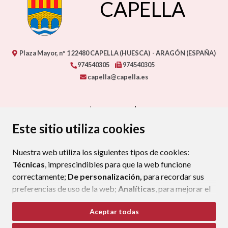
CAPELLA
Plaza Mayor, nº 1
22480
CAPELLA (HUESCA)
- ARAGÓN
(ESPAÑA)
974540305
974540305
capella@capella.es
CONTACTO
MAPA WEB
AVISO LEGAL
PROTECCIÓN DE DATOS
ACCESIBILIDAD
Este sitio utiliza cookies
POLÍTICA DE COOKIES
Nuestra web utiliza los siguientes tipos de cookies:
ENLAC
Técnicas
, imprescindibles para que la web funcione
correctamente;
De personalización,
para recordar sus
preferencias de uso de la web;
Analíticas
, para mejorar el
funcionamiento de la web y sus servicios.
Aceptar todas
Si acepta pulsando el botón
“Aceptar todas”