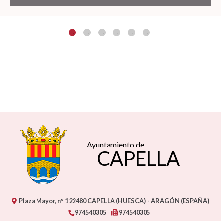
Ayuntamiento de
CAPELLA
Plaza Mayor, nº 1
22480
CAPELLA (HUESCA)
- ARAGÓN
(ESPAÑA)
974540305
974540305