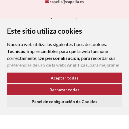
capella@capella.es
CONTACTO
MAPA WEB
AVISO LEGAL
PROTECCIÓN DE DATOS
ACCESIBILIDAD
Este sitio utiliza cookies
POLÍTICA DE COOKIES
Nuestra web utiliza los siguientes tipos de cookies:
ENLAC
Técnicas
, imprescindibles para que la web funcione
correctamente;
De personalización,
para recordar sus
preferencias de uso de la web;
Analíticas
, para mejorar el
funcionamiento de la web y sus servicios.
Aceptar todas
Si acepta pulsando el botón
“Aceptar todas”
Rechazar todas
consideramos que acepta su uso. Si pulsa el botón
“Rechazar todas”
o continúa navegando sin realizar
Panel de configuración de Cookies
ninguna acción, se guardarán las cookies técnicas
imprescindibles. Para personalizar sus preferencias
acceda al
“Panel de configuración de cookies”.