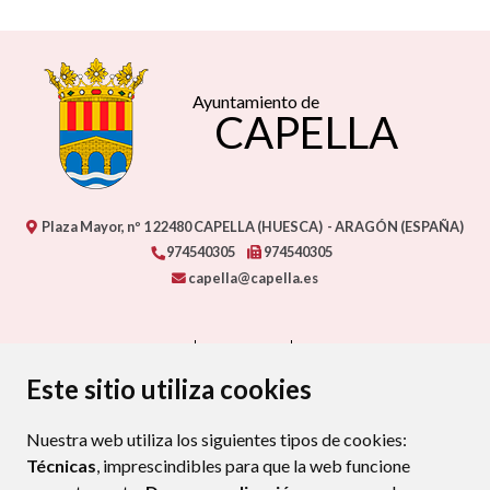
Ayuntamiento de
CAPELLA
Plaza Mayor, nº 1
22480
CAPELLA (HUESCA)
- ARAGÓN
(ESPAÑA)
974540305
974540305
capella@capella.es
CONTACTO
MAPA WEB
AVISO LEGAL
PROTECCIÓN DE DATOS
ACCESIBILIDAD
Este sitio utiliza cookies
POLÍTICA DE COOKIES
Nuestra web utiliza los siguientes tipos de cookies:
ENLAC
Técnicas
, imprescindibles para que la web funcione