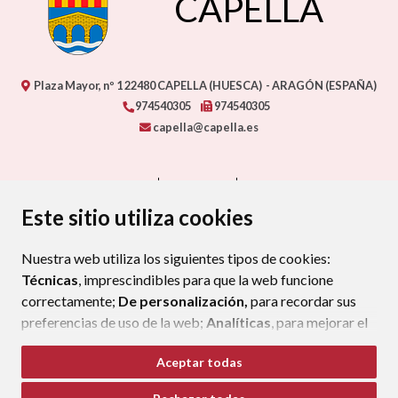
CAPELLA
Plaza Mayor, nº 1
22480
CAPELLA (HUESCA)
- ARAGÓN
(ESPAÑA)
974540305
974540305
capella@capella.es
CONTACTO
MAPA WEB
AVISO LEGAL
PROTECCIÓN DE DATOS
ACCESIBILIDAD
Este sitio utiliza cookies
POLÍTICA DE COOKIES
Nuestra web utiliza los siguientes tipos de cookies:
ENLAC
Técnicas
, imprescindibles para que la web funcione
correctamente;
De personalización,
para recordar sus
preferencias de uso de la web;
Analíticas
, para mejorar el
funcionamiento de la web y sus servicios.
Aceptar todas
Si acepta pulsando el botón
“Aceptar todas”