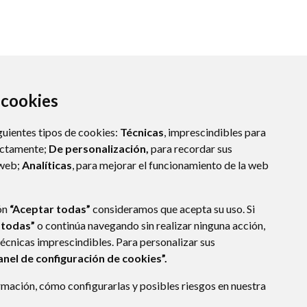
a cookies
guientes tipos de cookies:
Técnicas
, imprescindibles para
ectamente;
De personalización,
para recordar sus
 web;
Analíticas
, para mejorar el funcionamiento de la web
ón
“Aceptar todas”
consideramos que acepta su uso. Si
 todas”
o continúa navegando sin realizar ninguna acción,
técnicas imprescindibles. Para personalizar sus
anel de configuración de cookies”.
E DATOS
ACCESIBILIDAD
POLÍTICA DE COOKIES
mación, cómo configurarlas y posibles riesgos en nuestra
ENLACE EXTERNO A