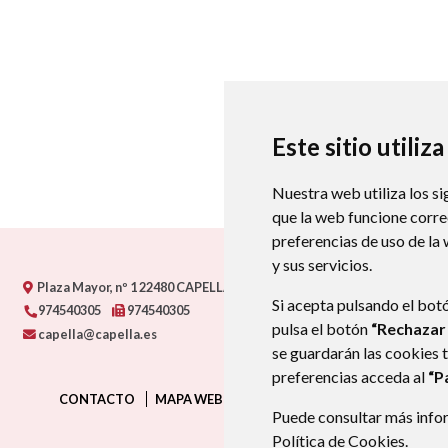
Este sitio utiliz
Nuestra web utiliza los si
que la web funcione corr
preferencias de uso de la
y sus servicios.
Plaza Mayor, nº 1
22480
CAPELLA (HUESCA)
- ARAGÓN
(ESPAÑA)
Si acepta pulsando el bot
974540305
974540305
pulsa el botón
“Rechazar
capella@capella.es
se guardarán las cookies 
preferencias acceda al
“P
CONTACTO
MAPA WEB
AVISO LEGAL
PROTECCIÓN D
Puede consultar más infor
Política de Cookies
.