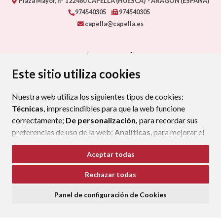
Plaza Mayor, nº 1
22480
CAPELLA (HUESCA)
- ARAGÓN
(ESPAÑA)
974540305
974540305
capella@capella.es
CONTACTO
MAPA WEB
AVISO LEGAL
PROTECCIÓN DE DATOS
ACCESIBILIDAD
Este sitio utiliza cookies
POLÍTICA DE COOKIES
Nuestra web utiliza los siguientes tipos de cookies:
ENLAC
Técnicas
, imprescindibles para que la web funcione
correctamente;
De personalización,
para recordar sus
preferencias de uso de la web;
Analíticas
, para mejorar el
funcionamiento de la web y sus servicios.
Aceptar todas
Si acepta pulsando el botón
“Aceptar todas”
Rechazar todas
consideramos que acepta su uso. Si pulsa el botón
“Rechazar todas”
o continúa navegando sin realizar
Panel de configuración de Cookies
ninguna acción, se guardarán las cookies técnicas
imprescindibles. Para personalizar sus preferencias