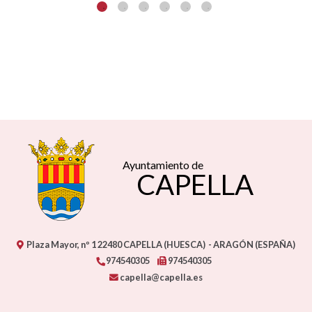
Ayuntamiento de
CAPELLA
Plaza Mayor, nº 1
22480
CAPELLA (HUESCA)
- ARAGÓN
(ESPAÑA)
974540305
974540305
capella@capella.es