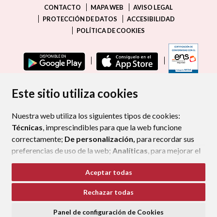
CONTACTO
MAPA WEB
AVISO LEGAL
PROTECCIÓN DE DATOS
ACCESIBILIDAD
POLÍTICA DE COOKIES
ENLAC
Este sitio utiliza cookies
Nuestra web utiliza los siguientes tipos de cookies:
Técnicas
, imprescindibles para que la web funcione
correctamente;
De personalización,
para recordar sus
preferencias de uso de la web;
Analíticas
, para mejorar el
funcionamiento de la web y sus servicios.
Aceptar todas
Si acepta pulsando el botón
“Aceptar todas”
Rechazar todas
consideramos que acepta su uso. Si pulsa el botón
“Rechazar todas”
o continúa navegando sin realizar
Panel de configuración de Cookies
ninguna acción, se guardarán las cookies técnicas