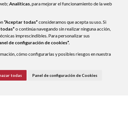
 web;
Analíticas
, para mejorar el funcionamiento de la web
ón
“Aceptar todas”
consideramos que acepta su uso. Si
 todas”
o continúa navegando sin realizar ninguna acción,
técnicas imprescindibles. Para personalizar sus
anel de configuración de cookies”.
mación, cómo configurarlas y posibles riesgos en nuestra
hazar todas
Panel de configuración de Cookies
E DATOS
ACCESIBILIDAD
POLÍTICA DE COOKIES
ENLACE EXTERNO A