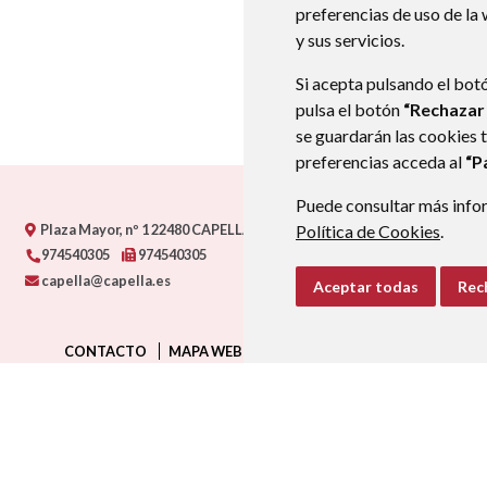
preferencias de uso de la
y sus servicios.
Si acepta pulsando el bot
pulsa el botón
“Rechazar
se guardarán las cookies 
preferencias acceda al
“P
Puede consultar más infor
Plaza Mayor, nº 1
22480
CAPELLA (HUESCA)
- ARAGÓN
(ESPAÑA)
Política de Cookies
.
974540305
974540305
capella@capella.es
Aceptar todas
Rec
CONTACTO
MAPA WEB
AVISO LEGAL
PROTECCIÓN D