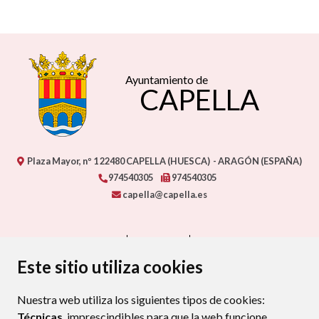
Ayuntamiento de
CAPELLA
Plaza Mayor, nº 1
22480
CAPELLA (HUESCA)
- ARAGÓN
(ESPAÑA)
974540305
974540305
capella@capella.es
CONTACTO
MAPA WEB
AVISO LEGAL
PROTECCIÓN DE DATOS
ACCESIBILIDAD
Este sitio utiliza cookies
POLÍTICA DE COOKIES
Nuestra web utiliza los siguientes tipos de cookies:
ENLAC
Técnicas
, imprescindibles para que la web funcione