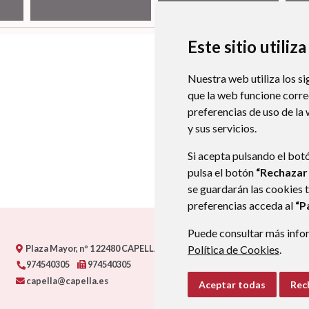
Este sitio utiliz
Nuestra web utiliza los si
que la web funcione corr
preferencias de uso de la
y sus servicios.
Si acepta pulsando el bot
pulsa el botón
“Rechazar
se guardarán las cookies 
preferencias acceda al
“P
Puede consultar más infor
Plaza Mayor, nº 1
22480
CAPELLA (HUESCA)
- ARAGÓN
(ESPAÑA)
Política de Cookies
.
974540305
974540305
capella@capella.es
Aceptar todas
Rec